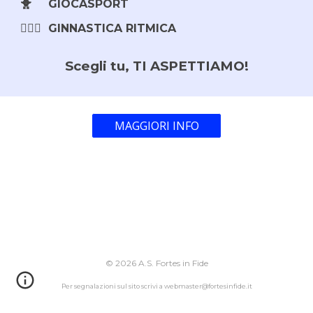
🐥
GIOCASPORT
🤸🏻‍♀️
GINNASTICA RITMICA
Scegli tu, TI ASPETTIAMO!
MAGGIORI INFO
© 202
6
A.S. Fortes in Fide
Per segnalazioni sul sito scrivi a webmaster@fortesinfide.it