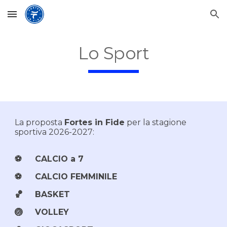
Skip to main content
Skip to navigation
Lo Sport
La proposta
Fortes in Fide
per la stagione
sportiva 2026-2027:
⚽
CALCIO
a 7
⚽
CALCIO FEMMINILE
🏀
BASKET
🏐
VOLLEY