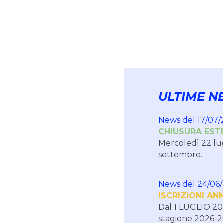
ULTIME N
News del
17
/0
7
/
CHIUSURA EST
Mercoledì 22 lug
settembre.
News del
24
/0
6
ISCRIZIONI AN
Dal 1 LUGLIO 2026
stagione 2026-2