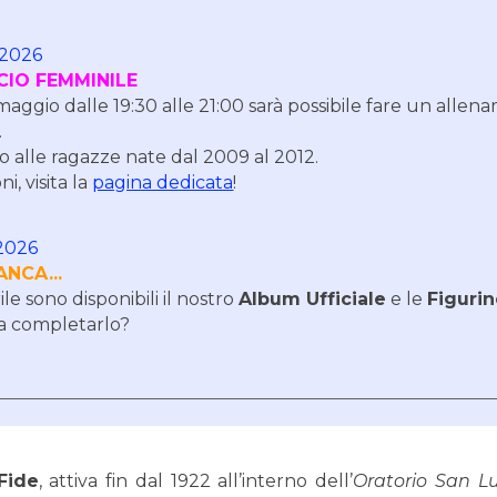
/2026
CIO FEMMINILE
maggio dalle 19:30 alle 21:00 sarà possibile fare un allen
.
 alle ragazze nate dal 2009 al 2012.
ni, visita la
pagina dedicata
!
202
6
ANCA...
le sono disponibili il nostro
Album Ufficiale
e le
Figuri
o a completarlo?
F
ide
, attiva fin dal 1922 all’interno dell’
Oratorio San L