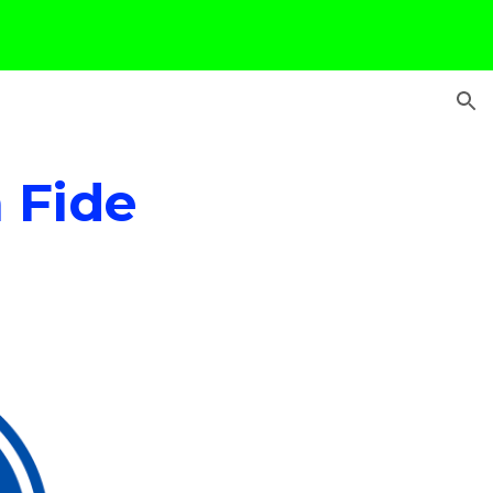
ion
n Fide