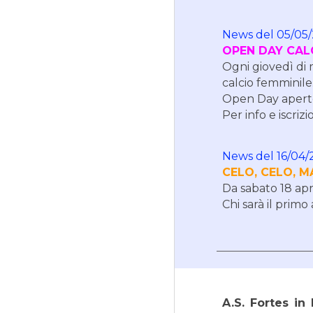
News del
05
/0
5
OPEN DAY CAL
Ogni giovedì di 
calcio femminile
Open Day aperto
Per info e iscrizio
News del
16
/
04
/
CELO, CELO, M
Da sabato 18 apri
Chi sarà il prim
A.S. Fortes in