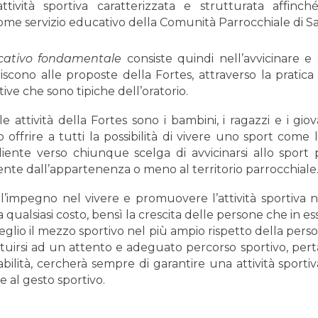
’attività sportiva caratterizzata e strutturata affi
me servizio educativo della Comunità Parrocchiale di
S
cativo fondamentale
consiste quindi nell’avvicinare 
iscono alle proposte della Fortes, attraverso la pratica
ative che sono tipiche dell’oratorio.
le attività della Fortes sono i bambini, i ragazzi e i giov
o offrire a tutti la possibilità di vivere uno sport come l
gliente verso chiunque scelga di avvicinarsi allo sport
te dall’appartenenza o meno al territorio parrocchiale
ell’impegno nel vivere e promuovere l’attività sportiva
i a qualsiasi costo, bensì la crescita delle persone che in 
eglio il mezzo sportivo nel più ampio rispetto della pers
uirsi ad un attento e adeguato percorso sportivo, pert
abilità, cercherà sempre di garantire una attività sportiv
e al gesto sportivo
.