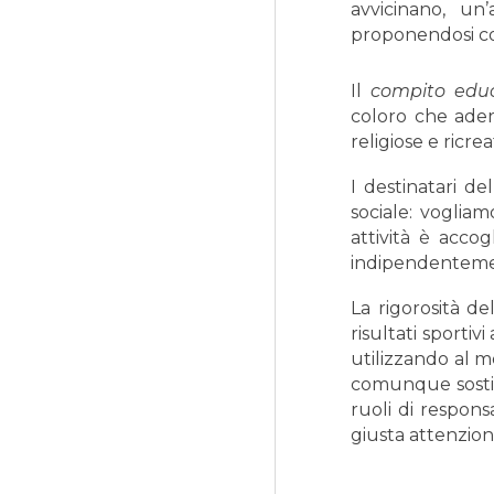
avvicinano, un
proponendosi co
Il
compito edu
coloro che ader
religiose e ricre
I destinatari del
sociale: vogliam
attività è acco
indipendentemen
La rigorosità d
risultati sportiv
utilizzando al m
comunque sostit
ruoli di respons
giusta attenzion